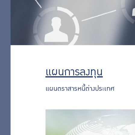
ลงทุน
แผนทองคำ
แผนเชิงรุก 35
ออม
แผนลงทุนพื้น
ฐานทั่วไป
เพิ่ม
แผนการลงทุน
ตามหลักชะรี
อะฮ์
ออม
แผนเชิงรุก 65
แผนการลงทุน
แผนกองทุน
ต่อ
อสังหาริมทรัพย์
แผนตราสารหนี้ต่างประเทศ
ไทย
แผนหุ้นต่าง
ประเทศ
สิทธิ
แผนหุ้นไทย
พิเศษ
การผสม