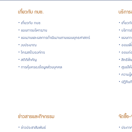
เกี่ยวกับ กบข.
บริการ
เกี่ยวกับ กบข.
เกี่ยวก
แผนการบริหารงาน
บริการด
แผนงานและผลการดำเนินงานตามแผนยุทธศาสตร์
แผนกา
งบประมาณ
ออมเพิ
โครงสร้างองค์กร
ออมต่
สถิติสำคัญ
สิทธิพ
การคุ้มครองข้อมูลส่วนบุคคล
ศูนย์ให
ความรู
ปฏิทิน
ข่าวสารและกิจกรรม
จัดซื้อ-
ข่าวประชาสัมพันธ์
ประกาศจ