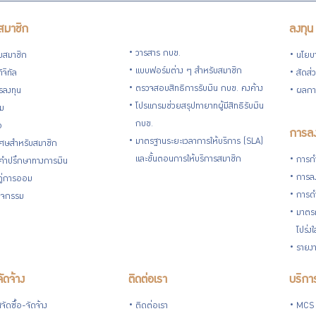
สมาชิก
ลงทุน
วารสาร กบข.
ับสมาชิก
นโยบ
แบบฟอร์มต่าง ๆ สำหรับสมาชิก
ิจิทัล
สัดส่
ตรวจสอบสิทธิการรับเงิน กบข. คงค้าง
รลงทุน
ผลกา
โปรแกรมช่วยสรุปทายาทผู้มีสิทธิรับเงิน
่ม
กบข.
อ
การลง
มาตรฐานระยะเวลาการให้บริการ (SLA)
ิเศษสำหรับสมาชิก
และขั้นตอนการให้บริการสมาชิก
การกำ
้คำปรึกษาทางการเงิน
การลง
้คู่การออม
การดำ
กิจกรรม
มาตรก
โปร่ง
รายงา
จัดจ้าง
ติดต่อเรา
บริการ
ัดซื้อ-จัดจ้าง
ติดต่อเรา
MCS