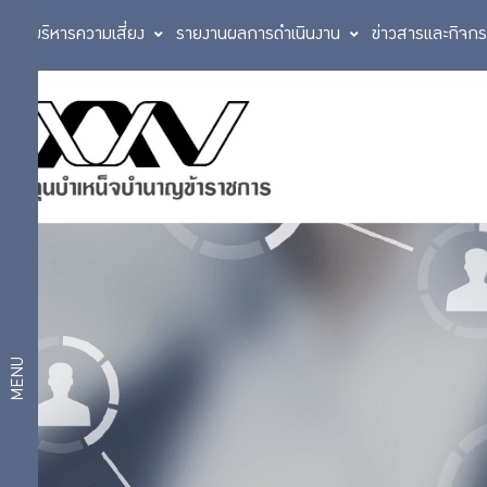
การบริหารความเสี่ยง
รายงานผลการดำเนินงาน
ข่าวสารและกิจก
แผนการลงทุน
บริการ
แผนสมดุลตาม
สมาชิก
อายุ
แผนเกษียณ
สบายใจ 2569
แผนเงินฝากและ
บริการ
ตราสารหนี้ระยะ
สั้น
ดิจิทัล
แผนตราสารหนี้
MENU
แผนกองทุนรวม
วายุภักษ์
แผนการ
แผนตราสารหนี้
ต่างประเทศ