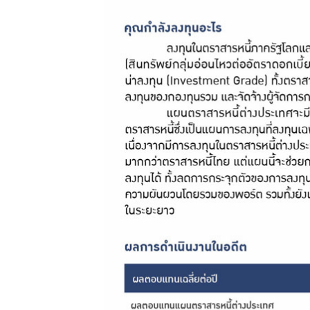
กบข.
แบบ
ฟอร์ม
ต่างๆ
คู่มือหรือ
มาตรฐาน