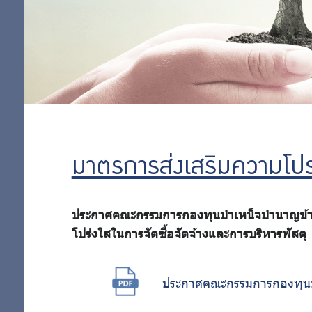
และ
อย่าง
ป้องกัน
การทุจริต
รับ
มาตรการ
ส่งเสริม
ผิด
ความ
ชอบ
โปร่งใสใน
การจัดซื้อ
มาตรการส่งเสริมความโปร่
จัดจ้าง
มาตรการ
ประกาศคณะกรรมการกองทุนบำเหน็จบำนาญข้ารา
การ
จัดการ
โปร่งใสในการจัดซื้อจัดจ้างและการบริหารพัสดุ
เรื่องร้อง
ดำเนิน
เรียนการ
ประกาศคณะกรรมการกองทุนบำ
การ
ทุจริต
มาตรการ