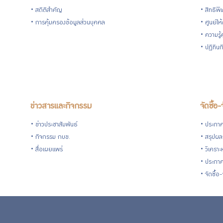
สถิติสำคัญ
สิทธิพ
การคุ้มครองข้อมูลส่วนบุคคล
ศูนย์ให
ความรู
ปฏิทิน
ข่าวสารและกิจกรรม
จัดซื้อ-
ข่าวประชาสัมพันธ์
ประกาศจ
กิจกรรม กบข.
สรุปผลก
สื่อเผยแพร่
วิเคราะ
ประกาศ
จัดซื้