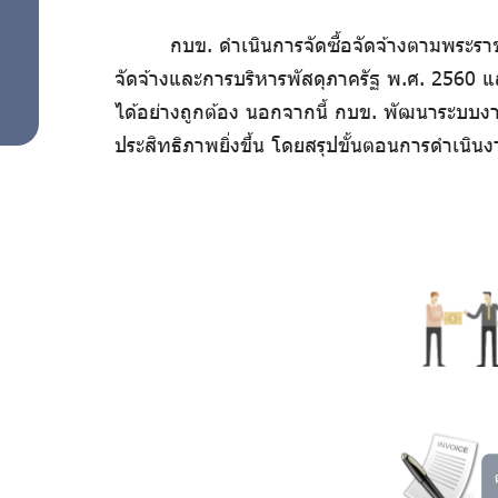
ต่อ
ป้องกัน
กบข. ดำเนินการจัดซื้อจัดจ้างตามพระรา
การรับ
ต้าน
จัดจ้างและการบริหารพัสดุภาครัฐ พ.ศ. 2560 และ
สินบน
ได้อย่างถูกต้อง นอกจากนี้ กบข. พัฒนาระบบงาน
การ
มาตรการ
ประสิทธิภาพยิ่งขึ้น โดยสรุปขั้นตอนการดำเนินงานจ
ป้องกัน
ทุจริต
การขัดกัน
ระหว่าง
ผล
ประโยชน์
มาตรการ
ส่วนตน
ภายใน
กับผล
ประโยชน์
เพื่อส่ง
ส่วนรวม
มาตรการ
เสริม
ตรวจสอบ