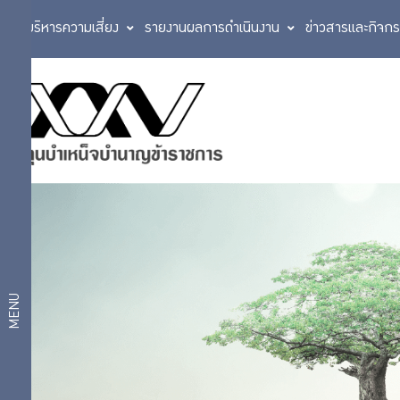
การบริหารความเสี่ยง
รายงานผลการดำเนินงาน
ข่าวสารและกิจก
มาตรการ
นโยบาย
เผยแพร่
การ
ข้อมูลต่อ
สาธารณะ
กำกับ
มาตรการ
ให้ผู้มีส่วน
ดูแล
ได้ส่วน
กิจการ
เสียมีส่วน
ร่วม
MENU
มาตรการ
ส่งเสริม
การ
ความ
โปร่งใส
ลงทุน