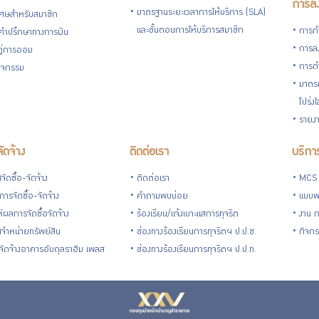
การลง
มาตรฐานระยะเวลาการให้บริการ (SLA)
ิเศษสำหรับสมาชิก
และขั้นตอนการให้บริการสมาชิก
การกำ
้คำปรึกษาทางการเงิน
การลง
้คู่การออม
การดำ
กิจกรรม
มาตรก
โปร่ง
รายงา
จัดจ้าง
ติดต่อเรา
บริการ
ัดซื้อ-จัดจ้าง
ติดต่อเรา
MCS
ารจัดซื้อ-จัดจ้าง
คำถามพบบ่อย
แบบฟ
ห์ผลการจัดซื้อจัดจ้าง
ร้องเรียน/แจ้งเบาะแสการทุจริต
งาน 
จำหน่ายทรัพย์สิน
ช่องทางร้องเรียนการทุจริตฯ ป.ป.ช.
กิจกร
อ-จัดจ้างอาคารอับดุลราฮิม เพลส
ช่องทางร้องเรียนการทุจริตฯ ป.ป.ท.