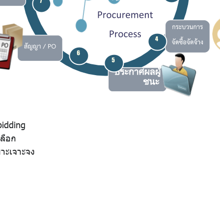
-bidding
เลือก
ฉพาะเจาะจง