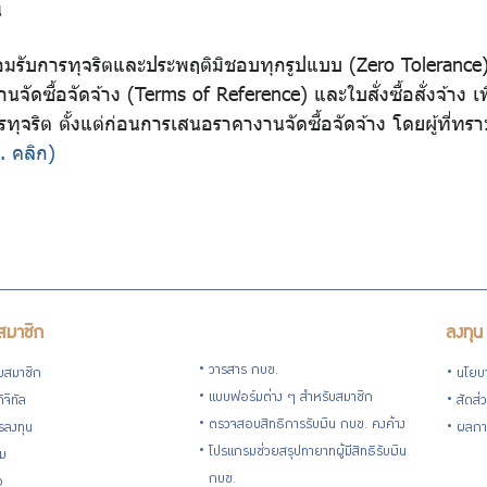
น
อมรับการทุจริตและประพฤติมิชอบทุกรูปแบบ (Zero Tolerance)
ดซื้อจัดจ้าง (Terms of Reference) และใบสั่งซื้อสั่งจ้าง
รทุจริต ตั้งแต่ก่อนการเสนอราคางานจัดซื้อจัดจ้าง โดยผู้ที่ท
. คลิก)
สมาชิก
ลงทุน
วารสาร กบข.
ับสมาชิก
นโยบ
แบบฟอร์มต่าง ๆ สำหรับสมาชิก
ิจิทัล
สัดส่
ตรวจสอบสิทธิการรับเงิน กบข. คงค้าง
รลงทุน
ผลกา
โปรแกรมช่วยสรุปทายาทผู้มีสิทธิรับเงิน
่ม
กบข.
อ