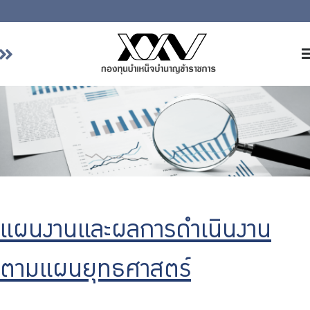
หน้าหลัก
เกี่ยวกับ กบข.
บริการสมาชิก
ลงทุน
การลงทุนอย่างรับผิดชอบ
การบริหารความเสี่ยง
แผนงานและผลการดำเนินงาน
รายงานผลการดำเนินงาน
ข่าวสารและกิจกรรม
ตามแผนยุทธศาสตร์
จัดซื้อจัดจ้าง
บริการเจ้าหน้าที่ส่วนราชการ