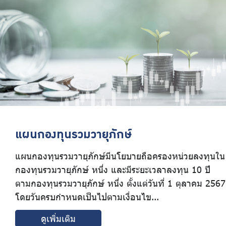
แผนกองทุนรวมวายุภักษ์
แผนกองทุนรวมวายุภักษ์มีนโยบายถือครองหน่วยลงทุนใน
กองทุนรวมวายุภักษ์ หนึ่ง และมีระยะเวลาลงทุน 10 ปี
ตามกองทุนรวมวายุภักษ์ หนึ่ง ตั้งแต่วันที่ 1 ตุลาคม 2567
โดยวันครบกำหนดเป็นไปตามเงื่อนไข...
ดูเพิ่มเติม