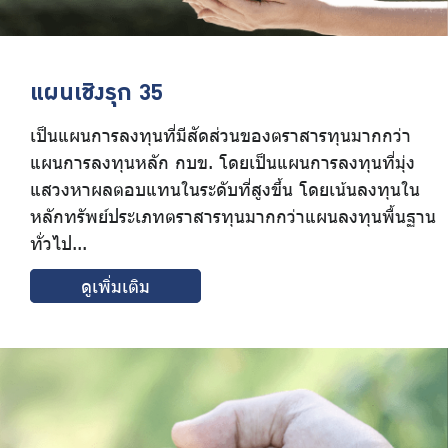
แผนเชิงรุก 35
เป็นแผนการลงทุนที่มีสัดส่วนของตราสารทุนมากกว่า
แผนการลงทุนหลัก กบข. โดยเป็นแผนการลงทุนที่มุ่ง
แสวงหาผลตอบแทนในระดับที่สูงขึ้น โดยเน้นลงทุนใน
หลักทรัพย์ประเภทตราสารทุนมากกว่าแผนลงทุนพื้นฐาน
ทั่วไป...
ดูเพิ่มเติม