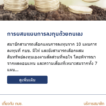
การผสมแผนการลงทุนด้วยตนเอง
สมาชิกสามารถเลือกแผนการลงทุนจาก 10 แผนการ
ลงทุนที่ กบข. มีให้ และยังสามารถเลือกผสม
สินทรัพย์ลงทุนเองตามสัดส่วนที่พอใจ โดยพิจารณา
จากผลตอบแทน และความเสี่ยงที่เหมาะสมจากทั้ง 7
แผน...
ดูเพิ่มเติม
เกี่ยวกับ กบข.
บริการสมาชิก