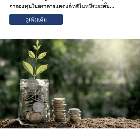
การลงทุนในตราสารแสดงสิทธิในหนี้ระยะสั้น...
ดูเพิ่มเติม