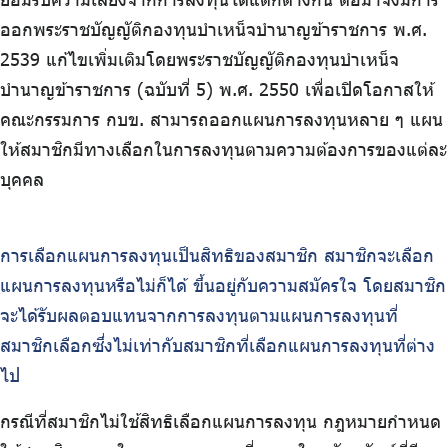
ออกพระราชบัญญัติกองทุนบำเหน็จบำนาญข้าราชการ พ.ศ.
2539 แก้ไขเพิ่มเติมโดยพระราชบัญญัติกองทุนบำเหน็จ
บำนาญข้าราชการ (ฉบับที่ 5) พ.ศ. 2550 เพื่อเปิดโอกาสให้
คณะกรรมการ กบข. สามารถออกแผนการลงทุนหลาย ๆ แผน
ให้สมาชิกมีทางเลือกในการลงทุนตามความต้องการของแต่ละ
บุคคล
การเลือกแผนการลงทุนเป็นสิทธิของสมาชิก สมาชิกจะเลือก
แผนการลงทุนหรือไม่ก็ได้ ขึ้นอยู่กับความสมัครใจ โดยสมาชิก
จะได้รับผลตอบแทนจากการลงทุนตามแผนการลงทุนที่
สมาชิกเลือกซึ่งไม่เท่ากับสมาชิกที่เลือกแผนการลงทุนที่ต่าง
ไป
กรณีที่สมาชิกไม่ใช้สิทธิเลือกแผนการลงทุน กฎหมายกำหนด