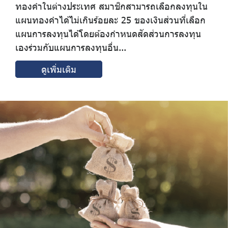
ทองคำในต่างประเทศ สมาชิกสามารถเลือกลงทุนใน
แผนทองคำได้ไม่เกินร้อยละ 25 ของเงินส่วนที่เลือก
แผนการลงทุนได้โดยต้องกำหนดสัดส่วนการลงทุน
เองร่วมกับแผนการลงทุนอื่น...
ดูเพิ่มเติม