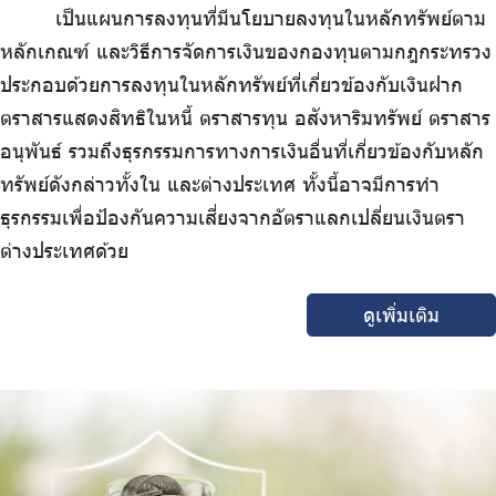
เป็นแผนการลงทุนที่มีนโยบายลงทุนในหลักทรัพย์ตาม
หลักเกณฑ์ และวิธีการจัดการเงินของกองทุนตามกฎกระทรวง
ประกอบด้วยการลงทุนในหลักทรัพย์ที่เกี่ยวข้องกับเงินฝาก
ตราสารแสดงสิทธิในหนี้ ตราสารทุน อสังหาริมทรัพย์ ตราสาร
อนุพันธ์ รวมถึงธุรกรรมการทางการเงินอื่นที่เกี่ยวข้องกับหลัก
ทรัพย์ดังกล่าวทั้งใน และต่างประเทศ ทั้งนี้อาจมีการทำ
ธุรกรรมเพื่อป้องกันความเสี่ยงจากอัตราแลกเปลี่ยนเงินตรา
ต่างประเทศด้วย
ดูเพิ่มเติม