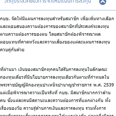
วัตถุประสงค์ของการจัดให้มีแผนการลงทุน
ร่วมงานกับเรา
ติดต่อเรา
กบข. จัดให้มีแผนการลงทุนสำหรับสมาชิก เพื่อเพิ่มทางเลือก
และตอบสนองความต้องการของสมาชิกที่ประสงค์จะลงทุน
ตามความต้องการของตน โดยสมาชิกต้องพิจารณาผล
ตอบแทนที่คาดหวังและความเสี่ยงของแต่ละแผนการลงทุน
ไทย
|
Eng
ควบคู่กันด้วย
ที่ผ่านมา เงินของสมาชิกทุกคนได้รับการลงทุนในลักษณะ
กองทุนเดี่ยวที่มีนโยบายการลงทุนเดียวกันตามที่กำหนดใน
พระราชบัญญัติกองทุนบำเหน็จบำนาญข้าราชการ พ.ศ. 2539
แต่เมื่อพิจารณาความเป็นจริงที่ กบข. มีสมาชิกมากกว่าล้าน
คน ซึ่งแต่ละคนมีสถานะและความต้องการที่แตกต่างกัน ทั้ง
เรื่องของวัย ความรู้ด้านการเงินและการลงทุน รวมทั้งการ
ยอมรับความเสี่ยงจากการลงทุนได้แตกต่างกัน ต่อมาจึงมีการ