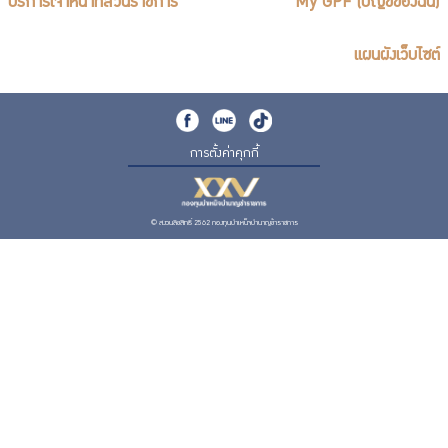
บริการเจ้าหน้าที่ส่วนราชการ
My GPF (บัญชีของฉัน)
แผนผังเว็บไซต์
การตั้งค่าคุกกี้
© สงวนลิขสิทธิ์ 2562 กองทุนบำเหน็จบำนาญข้าราชการ