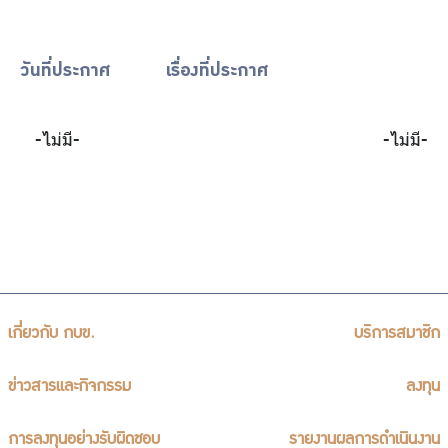
ร่วมงานกับเรา
ติดต่อเรา
วันที่ประกาศ
เรื่องที่ประกาศ
-ไม่มี-
-ไม่มี-
ไทย
|
Eng
เกี่ยวกับ กบข.
บริการสมาชิก
ข่าวสารและกิจกรรม
ลงทุน
การลงทุนอย่างรับผิดชอบ
รายงานผลการดำเนินงาน