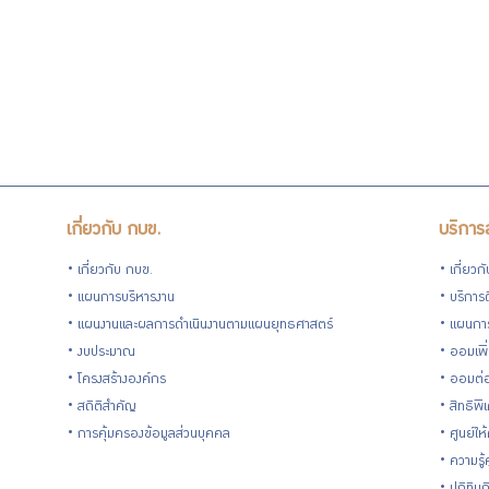
กบข.
แบบ
ฟอร์ม
เกี่ยวกับ กบข.
บริการ
ต่างๆ
เกี่ยวกับ กบข.
เกี่ยวก
แผนการบริหารงาน
บริการด
แผนงานและผลการดำเนินงานตามแผนยุทธศาสตร์
แผนกา
งบประมาณ
ออมเพิ
โครงสร้างองค์กร
ออมต่
คู่มือหรือ
สถิติสำคัญ
สิทธิพ
การคุ้มครองข้อมูลส่วนบุคคล
ศูนย์ให
มาตรฐาน
ความรู