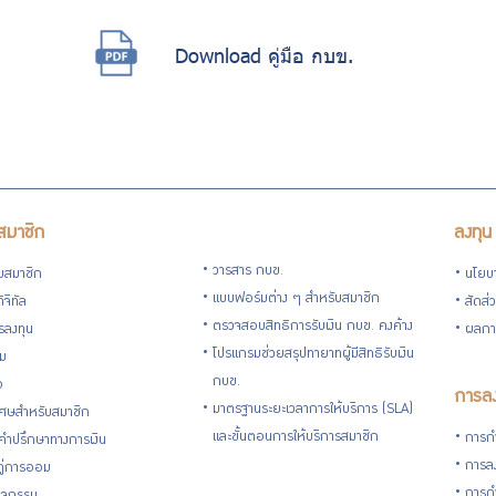
Download คู่มือ กบข.
สมาชิก
ลงทุน
วารสาร กบข.
ับสมาชิก
นโยบ
แบบฟอร์มต่าง ๆ สำหรับสมาชิก
ิจิทัล
สัดส่
ตรวจสอบสิทธิการรับเงิน กบข. คงค้าง
รลงทุน
ผลกา
โปรแกรมช่วยสรุปทายาทผู้มีสิทธิรับเงิน
่ม
กบข.
อ
การลง
มาตรฐานระยะเวลาการให้บริการ (SLA)
ิเศษสำหรับสมาชิก
และขั้นตอนการให้บริการสมาชิก
การกำ
้คำปรึกษาทางการเงิน
การลง
้คู่การออม
การดำ