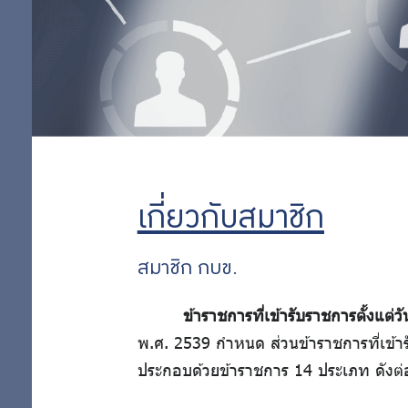
ลงทุน
การ
พ้น
ออม
สมาชิก
ภาพ
เพิ่ม
วิธีตรวจ
สอบยอด
เงินด้วย
ออม
ตนเอง
เกี่ยวกับสมาชิก
ใบแจ้งยอด
ต่อ
เงิน
สมาชิก กบข.
สมาชิก/
ข้าราชการที่เข้ารับราชการตั้งแต
สมาชิกพ้น
พ.ศ. 2539 กำหนด ส่วนข้าราชการที่เข้าร
สภาพ
สิทธิ
ประกอบด้วยข้าราชการ 14 ประเภท ดังต่อ
พิเศษ