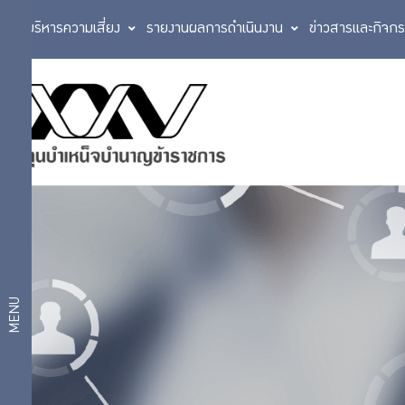
การบริหารความเสี่ยง
รายงานผลการดำเนินงาน
ข่าวสารและกิจก
เกี่ยวกับ
บริการ
สมาชิก
สมาชิก
ออม
เงินกับ
กบข.
บริการ
เหตุ
และ
ดิจิทัล
สิทธิ
MENU
การ
ขอรับ
แผนการ
เงินคืน
และ