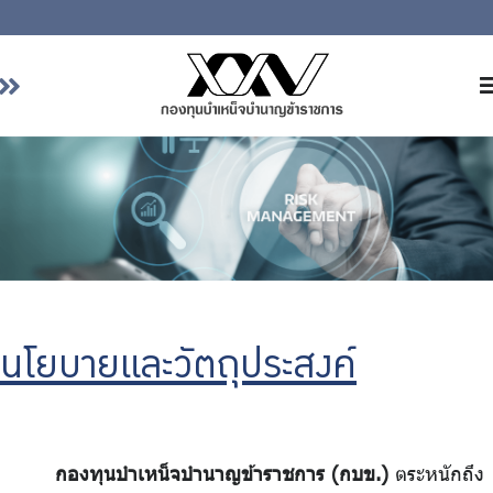
หน้าหลัก
เกี่ยวกับ กบข.
บริการสมาชิก
ลงทุน
การลงทุนอย่างรับผิดชอบ
การบริหารความเสี่ยง
นโยบายและวัตถุประสงค์
รายงานผลการดำเนินงาน
ข่าวสารและกิจกรรม
จัดซื้อจัดจ้าง
กองทุนบำเหน็จบำนาญข้าราชการ (กบข.)
ตระหนักถึง
บริการเจ้าหน้าที่ส่วนราชการ