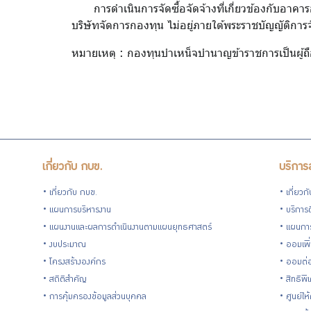
การดำเนินการจัดซื้อจัดจ้างที่เกี่ยวข้องกับอา
บริษัทจัดการกองทุน ไม่อยู่ภายใต้พระราชบัญญัติการ
ความ
หมายเหตุ : กองทุนบำเหน็จบำนาญข้าราชการเป็นผู้ถ
ก้าวหน้า
การจัด
ซื้อจัด
เกี่ยวกับ กบข.
บริการ
จ้าง
เกี่ยวกับ กบข.
เกี่ยวก
แผนการบริหารงาน
บริการด
ประกาศ
แผนงานและผลการดำเนินงานตามแผนยุทธศาสตร์
แผนกา
งบประมาณ
ออมเพิ
จำหน่าย
โครงสร้างองค์กร
ออมต่
สถิติสำคัญ
สิทธิพ
ทรัพย์สิน
การคุ้มครองข้อมูลส่วนบุคคล
ศูนย์ให