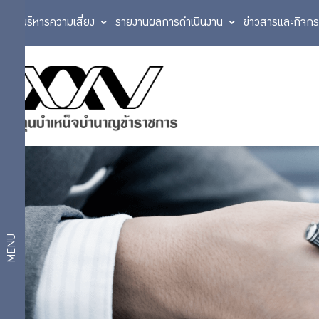
การบริหารความเสี่ยง
รายงานผลการดำเนินงาน
ข่าวสารและกิจก
จัดซื้อ-
ประกาศ
จัดจ้าง
จัดซื้อ-
อาคาร
อับดุล
จัดจ้าง
ราฮิม
เพลส
ประกาศ
จัดซื้อ
สรุป
จัดจ้าง
MENU
ผล
ประกาศ
ผลจัด
การ
ซื้อจัด
จ้าง
จัด