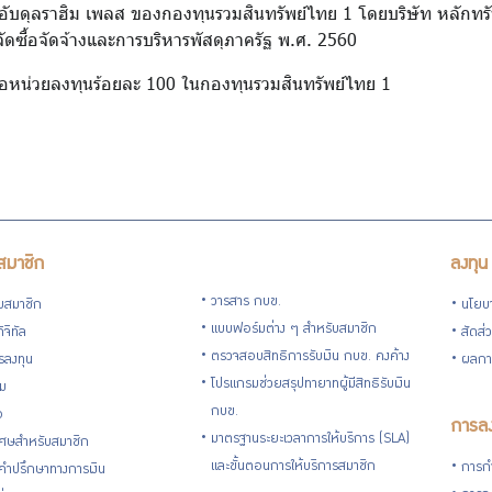
คารอับดุลราฮิม เพลส ของกองทุนรวมสินทรัพย์ไทย 1 โดยบริษัท หลักทร
จัดซื้อจัดจ้างและการบริหารพัสดุภาครัฐ พ.ศ. 2560
ือหน่วยลงทุนร้อยละ 100 ในกองทุนรวมสินทรัพย์ไทย 1
สมาชิก
ลงทุน
วารสาร กบข.
ับสมาชิก
นโยบ
แบบฟอร์มต่าง ๆ สำหรับสมาชิก
ิจิทัล
สัดส่
ตรวจสอบสิทธิการรับเงิน กบข. คงค้าง
รลงทุน
ผลกา
โปรแกรมช่วยสรุปทายาทผู้มีสิทธิรับเงิน
่ม
กบข.
อ
การลง
มาตรฐานระยะเวลาการให้บริการ (SLA)
ิเศษสำหรับสมาชิก
และขั้นตอนการให้บริการสมาชิก
การกำ
้คำปรึกษาทางการเงิน