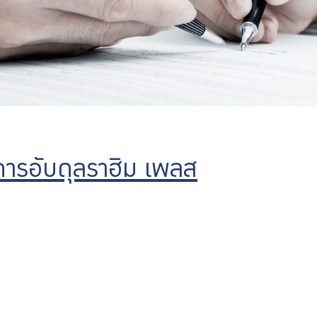
าคารอับดุลราฮิม เพลส