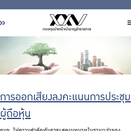
หน้าหลัก
เกี่ยวกับ กบข.
บริการสมาชิก
ลงทุน
การลงทุนอย่างรับผิดชอบ
การบริหารความเสี่ยง
การออกเสียงลงคะแนนการประชุม
รายงานผลการดำเนินงาน
ข่าวสารและกิจกรรม
ผู้ถือหุ้น
จัดซื้อจัดจ้าง
บริการเจ้าหน้าที่ส่วนราชการ
กบข. ให้ความสำคัญกับการแสดงบทบาทในฐานะเจ้าของ