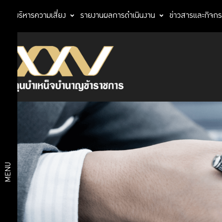
การบริหารความเสี่ยง
รายงานผลการดำเนินงาน
ข่าวสารและกิจก
จัดซื้อ-
ประกาศ
จัดจ้าง
จัดซื้อ-
อาคาร
อับดุล
จัดจ้าง
ราฮิม
เพลส
ประกาศ
จัดซื้อ
สรุป
จัดจ้าง
MENU
ผล
ประกาศ
ผลจัด
การ
ซื้อจัด
จ้าง
จัด