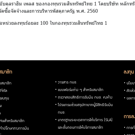
คารอับดุลราฮิม เพลส ของกองทุนรวมสินทรัพย์ไทย 1 โดยบริษัท หลักทร
จัดซื้อจัดจ้างและการบริหารพัสดุภาครัฐ พ.ศ. 2560
ือหน่วยลงทุนร้อยละ 100 ในกองทุนรวมสินทรัพย์ไทย 1
สมาชิก
ลงทุน
วารสาร กบข.
ับสมาชิก
นโยบ
แบบฟอร์มต่าง ๆ สำหรับสมาชิก
ิจิทัล
สัดส่
ตรวจสอบสิทธิการรับเงิน กบข. คงค้าง
รลงทุน
ผลกา
โปรแกรมช่วยสรุปทายาทผู้มีสิทธิรับเงิน
่ม
กบข.
อ
การลง
มาตรฐานระยะเวลาการให้บริการ (SLA)
ิเศษสำหรับสมาชิก
และขั้นตอนการให้บริการสมาชิก
การกำ
้คำปรึกษาทางการเงิน