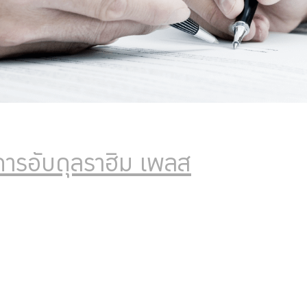
าคารอับดุลราฮิม เพลส