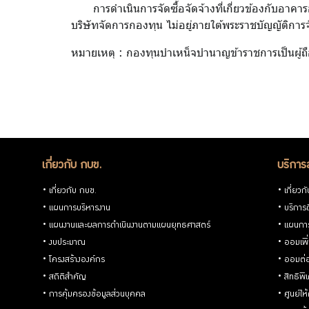
การดำเนินการจัดซื้อจัดจ้างที่เกี่ยวข้องกับอา
บริษัทจัดการกองทุน ไม่อยู่ภายใต้พระราชบัญญัติการ
ความ
หมายเหตุ : กองทุนบำเหน็จบำนาญข้าราชการเป็นผู้ถ
ก้าวหน้า
การจัด
ซื้อจัด
เกี่ยวกับ กบข.
บริการ
จ้าง
เกี่ยวกับ กบข.
เกี่ยวก
แผนการบริหารงาน
บริการด
ประกาศ
แผนงานและผลการดำเนินงานตามแผนยุทธศาสตร์
แผนกา
งบประมาณ
ออมเพิ
จำหน่าย
โครงสร้างองค์กร
ออมต่
สถิติสำคัญ
สิทธิพ
ทรัพย์สิน
การคุ้มครองข้อมูลส่วนบุคคล
ศูนย์ให