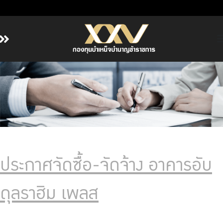
หน้าหลัก
เกี่ยวกับ กบข.
บริการสมาชิก
ลงทุน
การลงทุนอย่างรับผิดชอบ
การบริหารความเสี่ยง
ประกาศจัดซื้อ-จัดจ้าง อาคารอับ
รายงานผลการดำเนินงาน
ข่าวสารและกิจกรรม
ดุลราฮิม เพลส
จัดซื้อจัดจ้าง
บริการเจ้าหน้าที่ส่วนราชการ