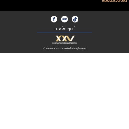
แผนผังเว็บไซต์
การตั้งค่าคุกกี้
© สงวนลิขสิทธิ์ 2562 กองทุนบำเหน็จบำนาญข้าราชการ