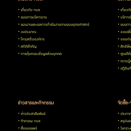
เกี่ยวกับ กบข.
เกี่ยวก
แผนการบริหารงาน
บริการด
แผนงานและผลการดำเนินงานตามแผนยุทธศาสตร์
แผนกา
งบประมาณ
ออมเพิ
โครงสร้างองค์กร
ออมต่
สถิติสำคัญ
สิทธิพ
การคุ้มครองข้อมูลส่วนบุคคล
ศูนย์ให
ความรู
ปฏิทิน
ข่าวสารและกิจกรรม
จัดซื้อ-
ข่าวประชาสัมพันธ์
ประกาศจ
กิจกรรม กบข.
สรุปผลก
สื่อเผยแพร่
วิเคราะ