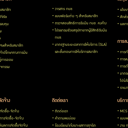
วารสาร กบข.
ับสมาชิก
นโยบ
แบบฟอร์มต่าง ๆ สำหรับสมาชิก
ิจิทัล
สัดส่
ตรวจสอบสิทธิการรับเงิน กบข. คงค้าง
รลงทุน
ผลกา
โปรแกรมช่วยสรุปทายาทผู้มีสิทธิรับเงิน
่ม
กบข.
อ
การลง
มาตรฐานระยะเวลาการให้บริการ (SLA)
ิเศษสำหรับสมาชิก
และขั้นตอนการให้บริการสมาชิก
การกำ
้คำปรึกษาทางการเงิน
การลง
้คู่การออม
การดำ
กิจกรรม
มาตรก
โปร่ง
รายงา
จัดจ้าง
ติดต่อเรา
บริการ
ัดซื้อ-จัดจ้าง
ติดต่อเรา
MCS
ารจัดซื้อ-จัดจ้าง
คำถามพบบ่อย
แบบฟ
ห์ผลการจัดซื้อจัดจ้าง
ร้องเรียน/แจ้งเบาะแสการทุจริต
งาน 