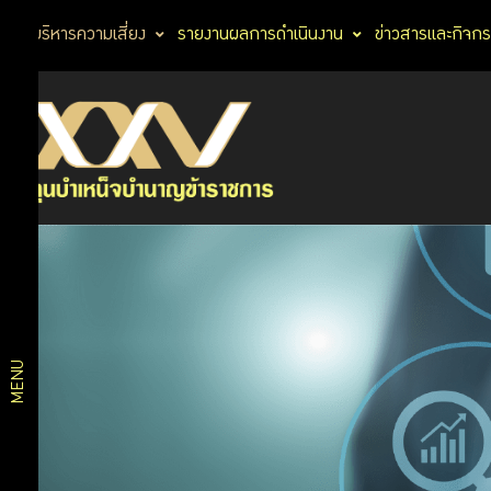
การบริหารความเสี่ยง
รายงานผลการดำเนินงาน
ข่าวสารและกิจก
รายงาน
นโยบายและ
ความ
วัตถุประสงค์
เสี่ยง
แนวทาง
การ
MENU
บริหาร
ความ
เสี่ยง