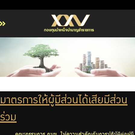
หน้าหลัก
เกี่ยวกับ กบข.
บริการสมาชิก
ลงทุน
การลงทุนอย่างรับผิดชอบ
การบริหารความเสี่ยง
มาตรการให้ผู้มีส่วนได้เสียมีส่วน
รายงานผลการดำเนินงาน
ข่าวสารและกิจกรรม
ร่วม
จัดซื้อจัดจ้าง
บริการเจ้าหน้าที่ส่วนราชการ
คณะกรรมการ กบข. ให้ความสำคัญกับการปฏิบัติต่อผู้มี