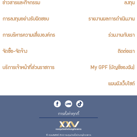
ข่าวสารและกิจกรรม
ลงทุน
การลงทุนอย่างรับผิดชอบ
รายงานผลการดำเนินงาน
การบริหารความเสี่ยงองค์กร
ร่วมงานกับเรา
จัดซื้อ-จัดจ้าง
ติดต่อเรา
บริการเจ้าหน้าที่ส่วนราชการ
My GPF (บัญชีของฉัน)
แผนผังเว็บไซต์
การตั้งค่าคุกกี้
© สงวนลิขสิทธิ์ 2562 กองทุนบำเหน็จบำนาญข้าราชการ