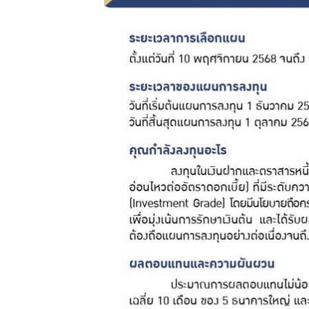
กบข.
แบบ
ฟอร์ม
ต่างๆ
คู่มือหรือ
มาตรฐาน