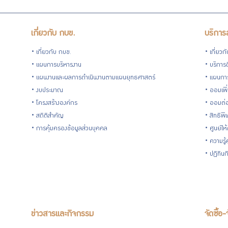
เกี่ยวกับ กบข.
บริการ
เกี่ยวกับ กบข.
เกี่ยวก
แผนการบริหารงาน
บริการด
แผนงานและผลการดำเนินงานตามแผนยุทธศาสตร์
แผนกา
งบประมาณ
ออมเพิ
โครงสร้างองค์กร
ออมต่
สถิติสำคัญ
สิทธิพ
การคุ้มครองข้อมูลส่วนบุคคล
ศูนย์ให
ความรู
ปฏิทิน
ข่าวสารและกิจกรรม
จัดซื้อ-