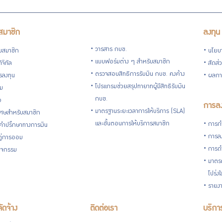
สมาชิก
ลงทุน
วารสาร กบข.
ับสมาชิก
นโยบ
แบบฟอร์มต่าง ๆ สำหรับสมาชิก
ิจิทัล
สัดส่
ตรวจสอบสิทธิการรับเงิน กบข. คงค้าง
รลงทุน
ผลกา
โปรแกรมช่วยสรุปทายาทผู้มีสิทธิรับเงิน
่ม
กบข.
อ
การลง
มาตรฐานระยะเวลาการให้บริการ (SLA)
ิเศษสำหรับสมาชิก
และขั้นตอนการให้บริการสมาชิก
การกำ
้คำปรึกษาทางการเงิน
การลง
้คู่การออม
การดำ
กิจกรรม
มาตรก
โปร่ง
รายงา
จัดจ้าง
ติดต่อเรา
บริการ