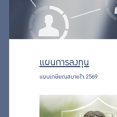
ลงทุน
แผนทองคำ
แผนเชิงรุก 35
ออม
แผนลงทุนพื้น
ฐานทั่วไป
เพิ่ม
แผนการลงทุน
ตามหลักชะรี
อะฮ์
ออม
แผนเชิงรุก 65
แผนการลงทุน
แผนกองทุน
ต่อ
อสังหาริมทรัพย์
แผนเกษียณสบายใจ 2569
ไทย
แผนหุ้นต่าง
ประเทศ
สิทธิ
แผนหุ้นไทย
พิเศษ
การผสม