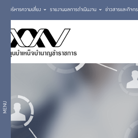
การบริหารความเสี่ยง
รายงานผลการดำเนินงาน
ข่าวสารและกิจก
แผนการลงทุน
บริการ
แผนสมดุลตาม
สมาชิก
อายุ
แผนเกษียณ
สบายใจ 2569
แผนเงินฝากและ
บริการ
ตราสารหนี้ระยะ
สั้น
ดิจิทัล
แผนตราสารหนี้
MENU
แผนกองทุนรวม
วายุภักษ์
แผนการ
แผนตราสารหนี้
ต่างประเทศ