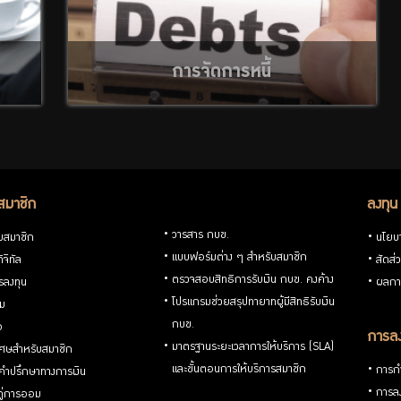
การจัดการหนี้
สมาชิก
ลงทุน
วารสาร กบข.
ับสมาชิก
นโยบ
แบบฟอร์มต่าง ๆ สำหรับสมาชิก
ิจิทัล
สัดส่
ตรวจสอบสิทธิการรับเงิน กบข. คงค้าง
รลงทุน
ผลกา
โปรแกรมช่วยสรุปทายาทผู้มีสิทธิรับเงิน
่ม
กบข.
อ
การลง
มาตรฐานระยะเวลาการให้บริการ (SLA)
ิเศษสำหรับสมาชิก
และขั้นตอนการให้บริการสมาชิก
การกำ
้คำปรึกษาทางการเงิน
การลง
้คู่การออม