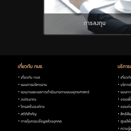
ความ
รู้คู่
การลงทุน
การ
ออม
เกี่ยวกับ กบข.
บริการ
ปฏิทิน
เกี่ยวกับ กบข.
เกี่ยวก
แผนการบริหารงาน
บริการด
กิจกรรม
แผนงานและผลการดำเนินงานตามแผนยุทธศาสตร์
แผนกา
งบประมาณ
ออมเพิ
โครงสร้างองค์กร
ออมต่
สถิติสำคัญ
สิทธิพ
การคุ้มครองข้อมูลส่วนบุคคล
ศูนย์ให
วารสาร
ความรู