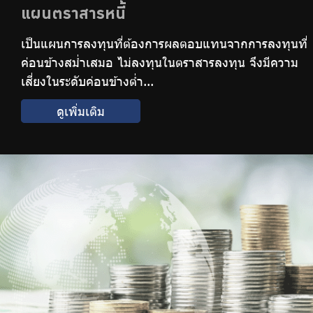
แผนตราสารหนี้
เป็นแผนการลงทุนที่ต้องการผลตอบแทนจากการลงทุนที่
ค่อนข้างสม่ำเสมอ ไม่ลงทุนในตราสารลงทุน จึงมีความ
เสี่ยงในระดับค่อนข้างต่ำ...
ดูเพิ่มเติม