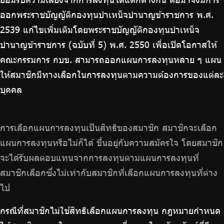
ออกพระราชบัญญัติกองทุนบำเหน็จบำนาญข้าราชการ พ.ศ.
2539 แก้ไขเพิ่มเติมโดยพระราชบัญญัติกองทุนบำเหน็จ
บำนาญข้าราชการ (ฉบับที่ 5) พ.ศ. 2550 เพื่อเปิดโอกาสให้
คณะกรรมการ กบข. สามารถออกแผนการลงทุนหลาย ๆ แผน
ให้สมาชิกมีทางเลือกในการลงทุนตามความต้องการของแต่ละ
บุคคล
การเลือกแผนการลงทุนเป็นสิทธิของสมาชิก สมาชิกจะเลือก
แผนการลงทุนหรือไม่ก็ได้ ขึ้นอยู่กับความสมัครใจ โดยสมาชิก
จะได้รับผลตอบแทนจากการลงทุนตามแผนการลงทุนที่
สมาชิกเลือกซึ่งไม่เท่ากับสมาชิกที่เลือกแผนการลงทุนที่ต่าง
ไป
กรณีที่สมาชิกไม่ใช้สิทธิเลือกแผนการลงทุน กฎหมายกำหนด