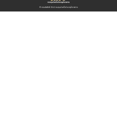
© สงวนลิขสิทธิ์ 2562 กองทุนบำเหน็จบำนาญข้าราชการ