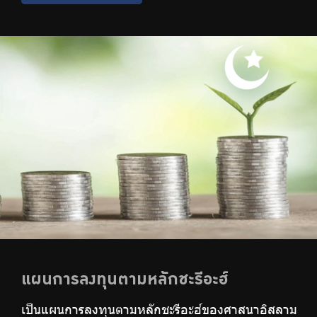
แผนการลงทุนตามหลักชะรีอะฮ์
เป็นแผนการลงทุนตามหลักชะรีอะฮ์ของศาสนาอิสลาม