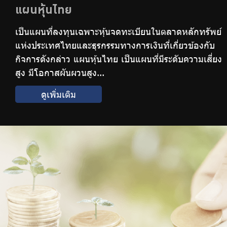
แผนหุ้นไทย
เป็นแผนที่ลงทุนเฉพาะหุ้นจดทะเบียนในตลาดหลักทรัพย์
แห่งประเทศไทยและธุรกรรมทางการเงินที่เกี่ยวข้องกับ
กิจการดังกล่าว แผนหุ้นไทย เป็นแผนที่มีระดับความเสี่ยง
สูง มีโอกาสผันผวนสูง...
ดูเพิ่มเติม