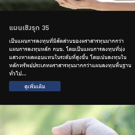
แผนเชิงรุก 35
เป็นแผนการลงทุนที่มีสัดส่วนของตราสารทุนมากกว่า
แผนการลงทุนหลัก กบข. โดยเป็นแผนการลงทุนที่มุ่ง
แสวงหาผลตอบแทนในระดับที่สูงขึ้น โดยเน้นลงทุนใน
หลักทรัพย์ประเภทตราสารทุนมากกว่าแผนลงทุนพื้นฐาน
ทั่วไป...
ดูเพิ่มเติม