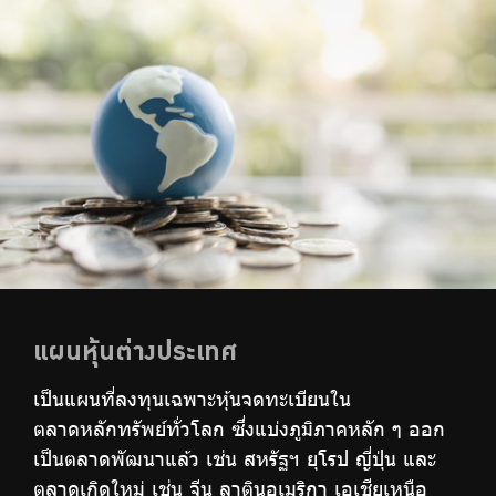
แผนหุ้นต่างประเทศ
เป็นแผนที่ลงทุนเฉพาะหุ้นจดทะเบียนใน
ตลาดหลักทรัพย์ทั่วโลก ซึ่งแบ่งภูมิภาคหลัก ๆ ออก
เป็นตลาดพัฒนาแล้ว เช่น สหรัฐฯ ยุโรป ญี่ปุ่น และ
ตลาดเกิดใหม่ เช่น จีน ลาตินอเมริกา เอเชียเหนือ