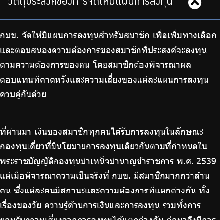
วัตถุประสงค์ของการจัดให้มีแผนการลงทุน
ร่วมงานกับเรา
ติดต่อเรา
กบข. จัดให้มีแผนการลงทุนสำหรับสมาชิก เพื่อเพิ่มทางเลือก
และตอบสนองความต้องการของสมาชิกที่ประสงค์จะลงทุน
ตามความต้องการของตน โดยสมาชิกต้องพิจารณาผล
ตอบแทนที่คาดหวังและความเสี่ยงของแต่ละแผนการลงทุน
ไทย
|
Eng
ควบคู่กันด้วย
ที่ผ่านมา เงินของสมาชิกทุกคนได้รับการลงทุนในลักษณะ
กองทุนเดี่ยวที่มีนโยบายการลงทุนเดียวกันตามที่กำหนดใน
พระราชบัญญัติกองทุนบำเหน็จบำนาญข้าราชการ พ.ศ. 2539
แต่เมื่อพิจารณาความเป็นจริงที่ กบข. มีสมาชิกมากกว่าล้าน
คน ซึ่งแต่ละคนมีสถานะและความต้องการที่แตกต่างกัน ทั้ง
เรื่องของวัย ความรู้ด้านการเงินและการลงทุน รวมทั้งการ
ยอมรับความเสี่ยงจากการลงทุนได้แตกต่างกัน ต่อมาจึงมีการ