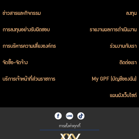
ข่าวสารและกิจกรรม
ลงทุน
การลงทุนอย่างรับผิดชอบ
รายงานผลการดำเนินงาน
การบริหารความเสี่ยงองค์กร
ร่วมงานกับเรา
จัดซื้อ-จัดจ้าง
ติดต่อเรา
บริการเจ้าหน้าที่ส่วนราชการ
My GPF (บัญชีของฉัน)
แผนผังเว็บไซต์
การตั้งค่าคุกกี้