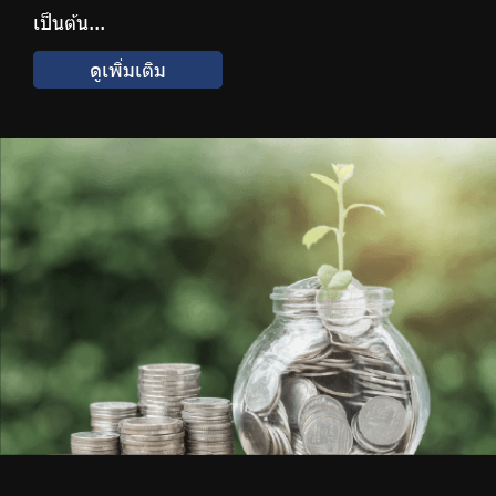
เป็นต้น...
ดูเพิ่มเติม