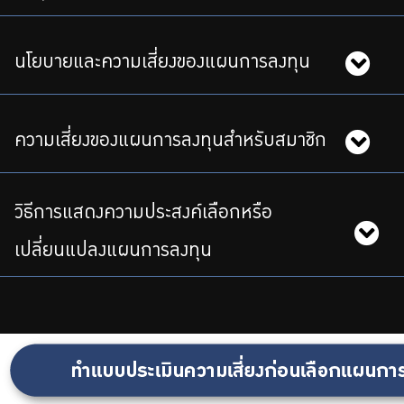
นโยบายและความเสี่ยงของแผนการลงทุน
ความเสี่ยงของแผนการลงทุนสำหรับสมาชิก
วิธีการแสดงความประสงค์เลือกหรือ
เปลี่ยนแปลงแผนการลงทุน