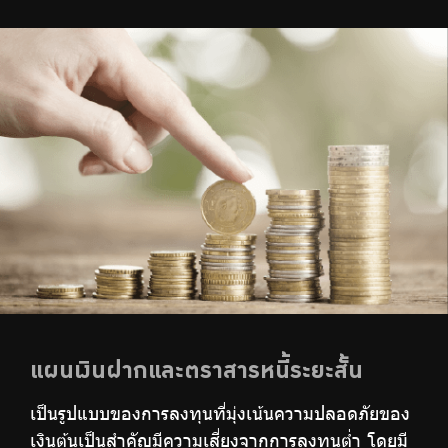
แผนเงินฝากและตราสารหนี้ระยะสั้น
เป็นรูปแบบของการลงทุนที่มุ่งเน้นความปลอดภัยของ
เงินต้นเป็นสำคัญมีความเสี่ยงจากการลงทุนต่ำ โดยมี