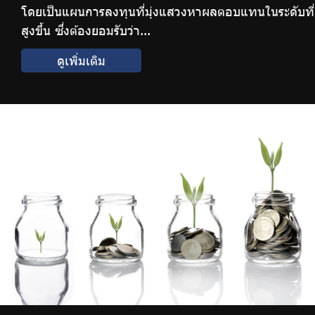
โดยเป็นแผนการลงทุนที่มุ่งแสวงหาผลตอบแทนในระดับที่
สูงขึ้น ซึ่งต้องยอมรับว่า...
ดูเพิ่มเติม