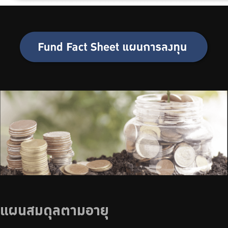
แผนสมดุลตามอายุ