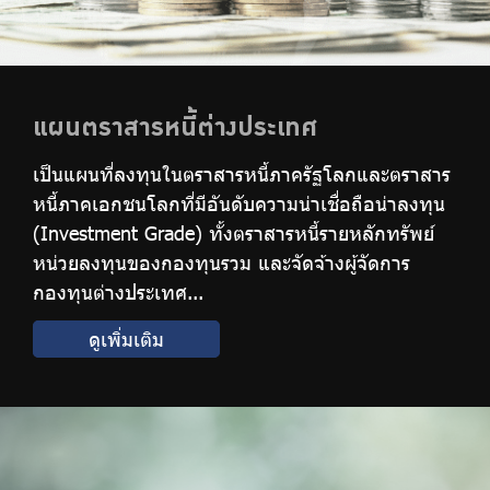
แผนตราสารหนี้ต่างประเทศ
เป็นแผนที่ลงทุนในตราสารหนี้ภาครัฐโลกและตราสาร
หนี้ภาคเอกชนโลกที่มีอันดับความน่าเชื่อถือน่าลงทุน
(Investment Grade) ทั้งตราสารหนี้รายหลักทรัพย์
หน่วยลงทุนของกองทุนรวม และจัดจ้างผู้จัดการ
กองทุนต่างประเทศ...
ดูเพิ่มเติม