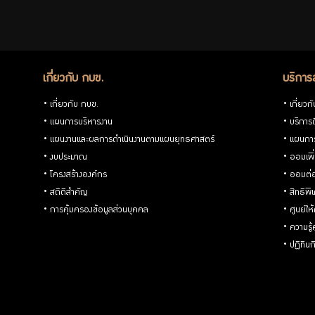
สำหรับ
สมาชิก
เกี่ยวกับ กบข.
บริการ
เกี่ยวกับ กบข.
เกี่ยวก
แผนการบริหารงาน
บริการด
ศูนย์ให้
แผนงานและผลการดำเนินงานตามแผนยุทธศาสตร์
แผนกา
งบประมาณ
ออมเพิ
คำ
โครงสร้างองค์กร
ออมต่
สถิติสำคัญ
สิทธิพ
ปรึกษา
การคุ้มครองข้อมูลส่วนบุคคล
ศูนย์ให
ความรู
ทางการ
ปฏิทิน
เงิน