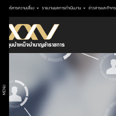
การบริหารความเสี่ยง
รายงานผลการดำเนินงาน
ข่าวสารและกิจก
บริการดิจิทัล
บริการ
My
สมาชิก
Digital
Twins
ใบแจ้ง
ยอดเงินรูป
บริการ
แบบ e-
Statement
ดิจิทัล
ออมเพิ่ม
MENU
เลือกแผน
ประเมิน
แผนการ
ความเสี่ยง
GPF