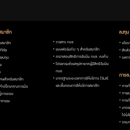
สมาชิก
ลงทุน
วารสาร กบข.
ับสมาชิก
นโยบ
แบบฟอร์มต่าง ๆ สำหรับสมาชิก
ิจิทัล
สัดส่
ตรวจสอบสิทธิการรับเงิน กบข. คงค้าง
รลงทุน
ผลกา
โปรแกรมช่วยสรุปทายาทผู้มีสิทธิรับเงิน
่ม
กบข.
อ
การลง
มาตรฐานระยะเวลาการให้บริการ (SLA)
ิเศษสำหรับสมาชิก
และขั้นตอนการให้บริการสมาชิก
การกำ
้คำปรึกษาทางการเงิน
การลง
้คู่การออม
การดำ
กิจกรรม
มาตรก
โปร่ง
รายงา