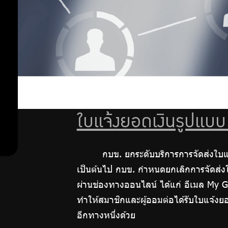
ลงทุน
Point
ตรวจ
ออม
สอบสิทธิ
การรับเงิน
เพิ่ม
กบข. คงค้าง
โปรแกรม
ช่วยสรุปหา
ออม
ทายาทผู้มี
ใบแจ้งยอดเงินรูปแบ
สิทธิรับเงิน
ต่อ
กบข.
กบข. ยกระดับบริการการจัดส่งใบแจ
ระบบ
เป็นต้นไป กบข. กำหนดยกเลิกการจัดส่ง
MCS-Web
ผ่านช่องทางออนไลน์ ได้แก่ อีเมล My G
สิทธิ
ทำให้สมาชิกและผู้ออมต่อได้รับใบแจ้งยอ
อีกทางหนึ่งด้วย
พิเศษ