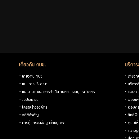
กบข.
แบบ
ฟอร์ม
เกี่ยวกับ กบข.
บริการ
ต่างๆ
เกี่ยวกับ กบข.
เกี่ยวก
แผนการบริหารงาน
บริการด
แผนงานและผลการดำเนินงานตามแผนยุทธศาสตร์
แผนกา
งบประมาณ
ออมเพิ
โครงสร้างองค์กร
ออมต่
คู่มือหรือ
สถิติสำคัญ
สิทธิพ
การคุ้มครองข้อมูลส่วนบุคคล
ศูนย์ให
มาตรฐาน
ความรู
ปฏิทิน