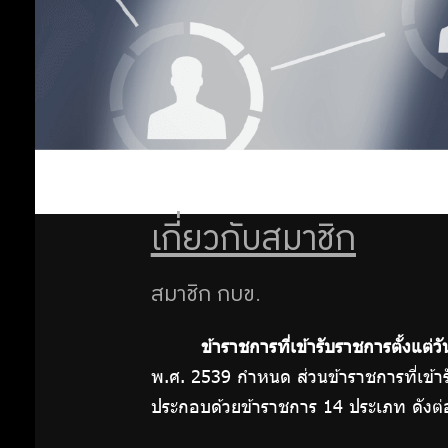
ลงทุน
การ
พ้น
ออม
สมาชิก
ภาพ
เพิ่ม
วิธีตรวจ
สอบยอด
เงินด้วย
ออม
ตนเอง
เกี่ยวกับสมาชิก
ใบแจ้งยอด
ต่อ
เงิน
สมาชิก กบข.
สมาชิก/
ข้าราชการที่เข้ารับราชการตั้งแต
สมาชิกพ้น
พ.ศ. 2539 กำหนด ส่วนข้าราชการที่เข้าร
สภาพ
สิทธิ
ประกอบด้วยข้าราชการ 14 ประเภท ดังต่อ
พิเศษ