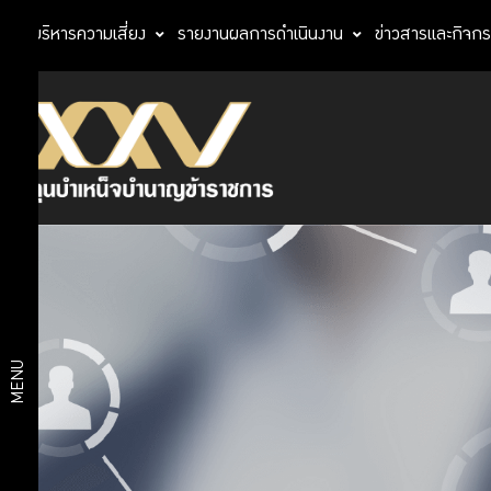
การบริหารความเสี่ยง
รายงานผลการดำเนินงาน
ข่าวสารและกิจก
เกี่ยวกับ
บริการ
สมาชิก
สมาชิก
ออม
เงินกับ
กบข.
บริการ
เหตุ
และ
ดิจิทัล
สิทธิ
MENU
การ
ขอรับ
แผนการ
เงินคืน
และ