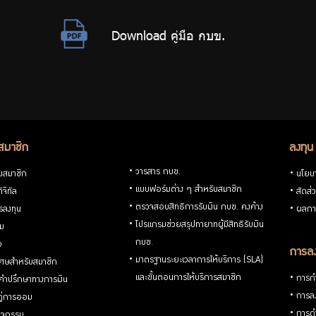
Download คู่มือ กบข.
สมาชิก
ลงทุน
วารสาร กบข.
ับสมาชิก
นโยบ
แบบฟอร์มต่าง ๆ สำหรับสมาชิก
ิจิทัล
สัดส่
ตรวจสอบสิทธิการรับเงิน กบข. คงค้าง
รลงทุน
ผลกา
โปรแกรมช่วยสรุปทายาทผู้มีสิทธิรับเงิน
่ม
กบข.
อ
การลง
มาตรฐานระยะเวลาการให้บริการ (SLA)
ิเศษสำหรับสมาชิก
และขั้นตอนการให้บริการสมาชิก
การกำ
้คำปรึกษาทางการเงิน
การลง
้คู่การออม
การดำ
กิจกรรม