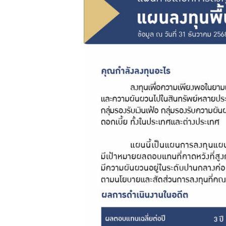
กบข.
แบบ
ฟอร์ม
ต่างๆ
คู่มือหรือ
มาตรฐาน