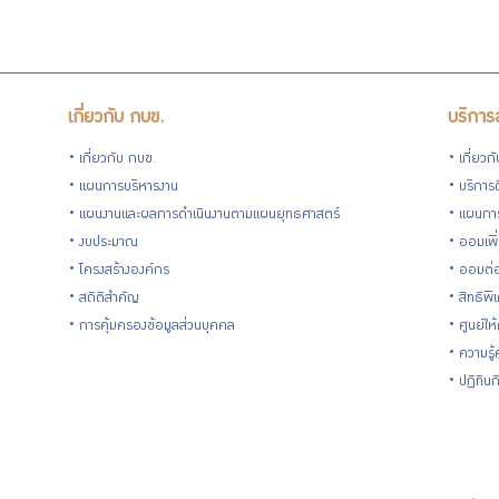
เกี่ยวกับ กบข.
บริการ
เกี่ยวกับ กบข.
เกี่ยวก
แผนการบริหารงาน
บริการด
แผนงานและผลการดำเนินงานตามแผนยุทธศาสตร์
แผนกา
งบประมาณ
ออมเพิ
โครงสร้างองค์กร
ออมต่
สถิติสำคัญ
สิทธิพ
การคุ้มครองข้อมูลส่วนบุคคล
ศูนย์ให
ความรู
ปฏิทิน