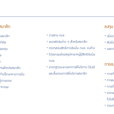
สมาชิก
ลงทุน
วารสาร กบข.
ับสมาชิก
นโยบ
แบบฟอร์มต่าง ๆ สำหรับสมาชิก
ิจิทัล
สัดส่
ตรวจสอบสิทธิการรับเงิน กบข. คงค้าง
รลงทุน
ผลกา
โปรแกรมช่วยสรุปทายาทผู้มีสิทธิรับเงิน
่ม
กบข.
อ
การลง
มาตรฐานระยะเวลาการให้บริการ (SLA)
ิเศษสำหรับสมาชิก
และขั้นตอนการให้บริการสมาชิก
การกำ
้คำปรึกษาทางการเงิน
การลง
้คู่การออม
การดำ
กิจกรรม
มาตรก
โปร่ง
รายงา