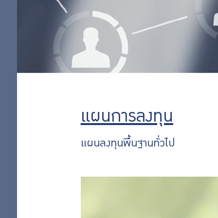
ลงทุน
แผนทองคำ
แผนเชิงรุก 35
ออม
แผนลงทุนพื้น
ฐานทั่วไป
เพิ่ม
แผนการลงทุน
ตามหลักชะรี
อะฮ์
ออม
แผนเชิงรุก 65
แผนการลงทุน
แผนกองทุน
ต่อ
อสังหาริมทรัพย์
แผนลงทุนพื้นฐานทั่วไป
ไทย
แผนหุ้นต่าง
ประเทศ
สิทธิ
แผนหุ้นไทย
พิเศษ
การผสม