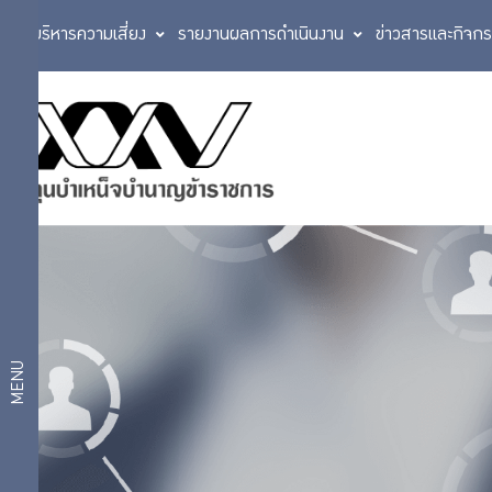
การบริหารความเสี่ยง
รายงานผลการดำเนินงาน
ข่าวสารและกิจก
แผนการลงทุน
บริการ
แผนสมดุลตาม
สมาชิก
อายุ
แผนเกษียณ
สบายใจ 2569
แผนเงินฝากและ
บริการ
ตราสารหนี้ระยะ
สั้น
ดิจิทัล
แผนตราสารหนี้
MENU
แผนกองทุนรวม
วายุภักษ์
แผนการ
แผนตราสารหนี้
ต่างประเทศ